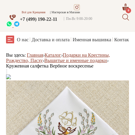
0
Всё для Крещения
Мастерская
и
Магазин
+7 (499) 190-22-11
Пн-Вс 9:00-20:00
О нас
Доставка и оплата
Именная вышивка
Контакты
Вы здесь:
Главная
›
Каталог
›
Подарки на Крестины,
Рождество, Пасху
›
Вышитые и именные подарки
›
Кружевная салфетка Вербное воскресенье