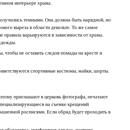
темном интерьере храма.
получились темными. Она должна быть нарядной, но
окого выреза в области декольте. То же самое
е правила варьируются в зависимости от храма.
одежды.
ы, чтобы не оставить следов помады на кресте и
риветствуются спортивные костюмы, майки, шорты.
оэтому приглашают в церковь фотографа, печатают
 специализирующиеся на съемке крещений
рашенной росписями. Если обряд будет проходить в
я обстановка, комфортная для вас, поэтому