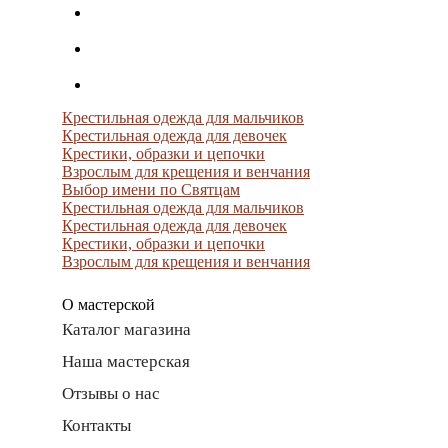
Крестильная одежда для мальчиков
Крестильная одежда для девочек
Крестики, образки и цепочки
Взрослым для крещения и венчания
Выбор имени по Святцам
Крестильная одежда для мальчиков
Крестильная одежда для девочек
Крестики, образки и цепочки
Взрослым для крещения и венчания
О мастерской
Каталог магазина
Наша мастерская
Отзывы о нас
Контакты