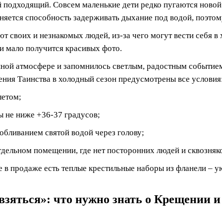
ый подходящий. Совсем маленькие дети редко пугаются новой
няется способность задерживать дыхание под водой, поэтому
 своих и незнакомых людей, из-за чего могут вести себя в 
 и мало получится красивых фото.
ной атмосфере и запомнилось светлым, радостным событием, 
дения Таинства в холодный сезон предусмотрены все условия
летом;
ы не ниже +36-37 градусов;
бливанием святой водой через голову;
отдельном помещении, где нет посторонних людей и сквозня
 в продаже есть теплые крестильные наборы из фланели – у
 взяться»: что нужно знать о Крещении 