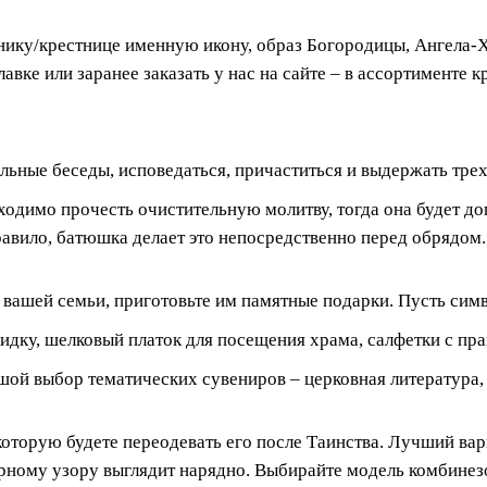
тнику/крестнице именную икону, образ Богородицы, Ангела-
авке или заранее заказать у нас на сайте – в ассортименте 
ьные беседы, исповедаться, причаститься и выдержать трех
ходимо прочесть очистительную молитву, тогда она будет д
равило, батюшка делает это непосредственно перед обрядом.
вашей семьи, приготовьте им памятные подарки. Пусть сим
ку, шелковый платок для посещения храма, салфетки с пра
ой выбор тематических сувениров – церковная литература, 
торую будете переодевать его после Таинства. Лучший вари
урному узору выглядит нарядно. Выбирайте модель комбине