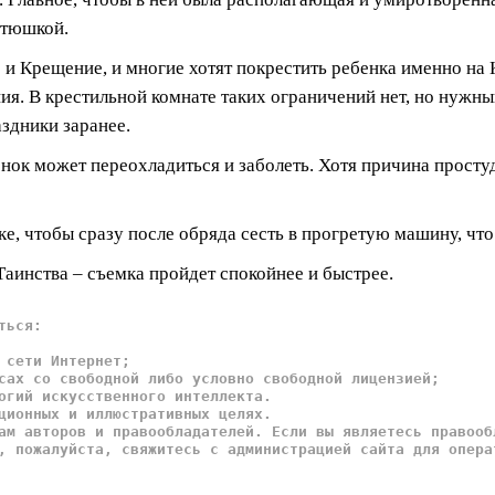
атюшкой.
 и Крещение, и многие хотят покрестить ребенка именно на 
ия. В крестильной комнате таких ограничений нет, но нужн
здники заранее.
ок может переохладиться и заболеть. Хотя причина простуд, 
яске, чтобы сразу после обряда сесть в прогретую машину, ч
аинства – съемка пройдет спокойнее и быстрее.
ться:
 сети Интернет;
сах со свободной либо условно свободной лицензией;
огий искусственного интеллекта.
ционных и иллюстративных целях.
ам авторов и правообладателей. Если вы являетесь правооб
, пожалуйста, свяжитесь с администрацией сайта для опера