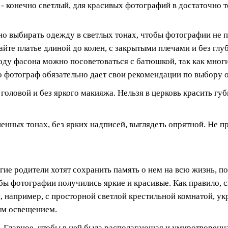
т - конечно светлый, для красивых фотографий в достаточно 
о выбирать одежду в светлых тонах, чтобы фотографии не 
йте платье длиной до колен, с закрытыми плечами и без глуб
оду фасона можно посоветоваться с батюшкой, так как многи
о фотограф обязательно дает свои рекомендации по выбору 
головой и без яркого макияжа. Нельзя в церковь красить губ
нных тонах, без ярких надписей, выглядеть опрятной. Не п
ие родители хотят сохранить память о нем на всю жизнь, п
обы фотографии получились яркие и красивые. Как правило,
, например, с просторной светлой крестильной комнатой, ук
им освещением.
 Главное, чтобы в ней была располагающая и умиротворенна