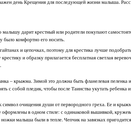
 важен день Крещения для последующей жизни малыша. Расска
го малышу дарит крестный или родители покупают самостоя
у было комфортно его носить.
 гайтанах и цепочках, поэтому для крестика лучше подобрат
 крестику и образку прилагается бесплатная светлая веревоч
.
ынка – крыжма. Зимой это должна быть фланелевая пеленка и
ять с собой пледик, чтобы после Таинства укутать ребенка и
ак символ очищения души от первородного греха. Ее и крыж
е оформлены в одном стиле: с одинаковой вышивкой, кружев
 ножки малыша были в тепле. Чепчик на завязках пригодится 