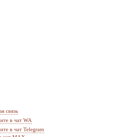
я связь
те в чат WA
те в чат Telegram