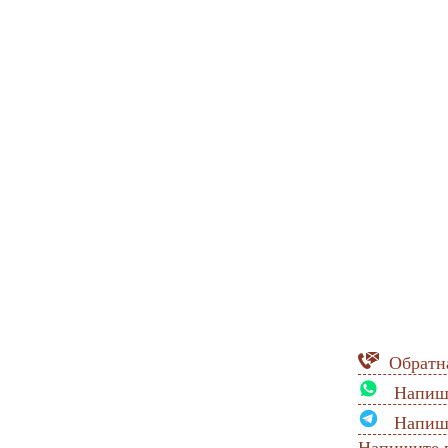
Обратна
Напиши
Напиши